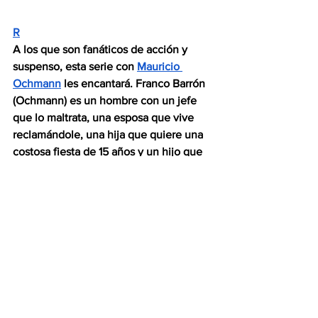
R
A los que son fanáticos de acción y 
suspenso, esta serie con 
Mauricio 
Ochmann
 les encantará. Franco Barrón 
(Ochmann) es un hombre con un jefe 
que lo maltrata, una esposa que vive 
reclamándole, una hija que quiere una 
costosa fiesta de 15 años y un hijo que 
se supone está buscando trabajo. 
Después de haber sido diagnosticado 
con cáncer, el decide mandar a todos al 
diablo. Su vida sale de control cuando 
visita un antro frecuentado por 
narcotraficantes