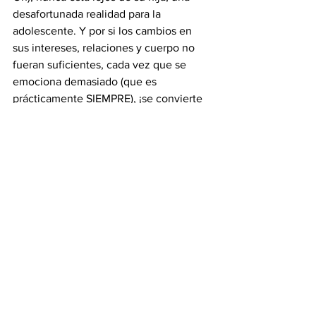
desafortunada realidad para la 
adolescente. Y por si los cambios en 
sus intereses, relaciones y cuerpo no 
fueran suficientes, cada vez que se 
emociona demasiado (que es 
prácticamente SIEMPRE), ¡se convierte 
en un panda rojo gigante! Dirigida por la 
ganadora del Oscar® Domee Shi (corto 
de Pixar "Bao") y producida por Lindsey 
Collins, "Turning Red" se estrena el 11 
de marzo de 2022.
https://www.youtube.com/watch?
v=XdKzUbAiswE&t=2s&ab_channel=Pixar