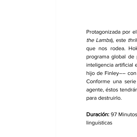
Protagonizada por e
the Lambs
), este 
thri
que nos rodea. Hok
programa global de 
inteligencia artifici
hijo de Finley–– con e
Conforme una serie
agente, éstos tendrán
para destruirlo.
Duración: 
97 Minutos 
linguísticas  