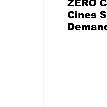
ZERO C
Cines S
Demand