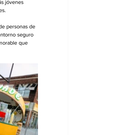
ás jóvenes 
es.
nde personas de 
entorno seguro 
morable que 