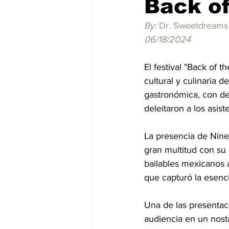
Back of
By: 
Dr. Sweetdreams
06/18/2024
El festival "Back of 
cultural y culinaria d
gastronómica, con de
deleitaron a los asist
La presencia de Nine
gran multitud con su 
bailables mexicanos 
que capturó la esencia
Una de las presentac
audiencia en un nostá