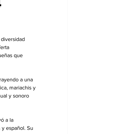
4
 diversidad 
erta 
queñas que 
trayendo a una 
ca, mariachis y 
ual y sonoro 
ó a la 
 y español. Su 