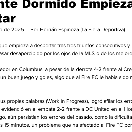
nte Dormido Empiez
tar
o de 2025 – Por Hernán Espinoza (La Fiera Deportiva)
e empieza a despertar tras tres triunfos consecutivos y d
sar desapercibido por los ojos de la MLS o de los mejores
edor en Columbus, a pesar de la derrota 4-2 frente al Cr
 un buen juego y goles, algo que al Fire FC le había sido m
s propias palabras (Work in Progress), logró afilar los err
e evidenció en el empate 2-2 frente a DC United en el Ho
, aún persistían los errores del pasado, como la dificulta
mos 15 minutos, un problema que ha afectado al Fire FC p