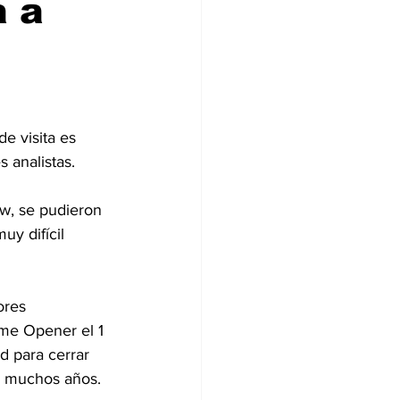
a a
e visita es 
 analistas.
ew, se pudieron 
uy difícil 
ores 
me Opener el 1 
d para cerrar 
or muchos años.