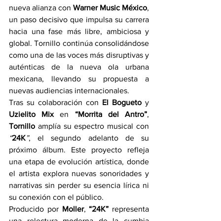
nueva alianza con 
Warner Music México
, 
un paso decisivo que impulsa su carrera 
hacia una fase más libre, ambiciosa y 
global. Tornillo continúa consolidándose 
como una de las voces más disruptivas y 
auténticas de la nueva ola urbana 
mexicana, llevando su propuesta a 
nuevas audiencias internacionales.
Tras su colaboración con 
El Bogueto
 y 
Uzielito Mix
 en 
“Morrita del Antro”
, 
Tornillo
 amplía su espectro musical con 
“
24K
”
, el segundo adelanto de su 
próximo álbum. Este proyecto refleja 
una etapa de evolución artística, donde 
el artista explora nuevas sonoridades y 
narrativas sin perder su esencia lírica ni 
su conexión con el público.
Producido por 
Moller
, 
“24K” 
representa 
una relectura moderna de la cumbia 