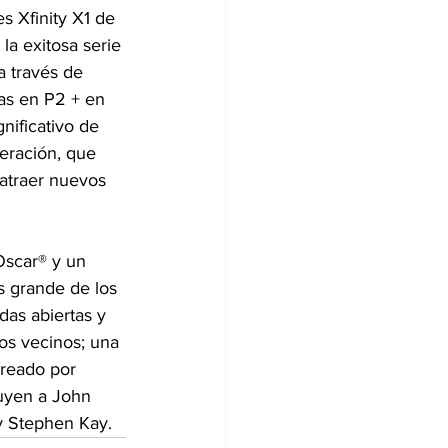
s Xfinity X1 de 
la exitosa serie 
 través de 
as en P2 + en 
nificativo de 
eración, que 
atraer nuevos 
Oscar® y un 
 grande de los 
das abiertas y 
os vecinos; una 
creado por 
luyen a John 
 y Stephen Kay.