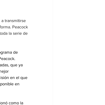
a transmitirse 
aforma. Peacock 
toda la serie de 
ograma de 
 Peacock.
adas, que ya 
mejor 
isión en el que 
sponible en 
ionó como la 