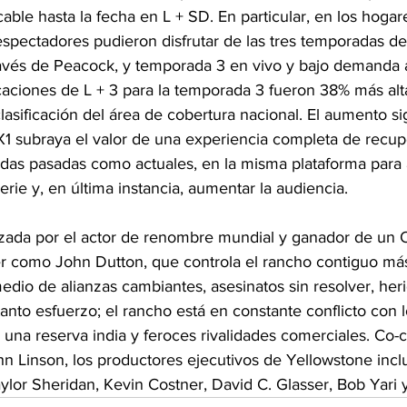
cable hasta la fecha en L + SD. En particular, en los hogare
pectadores pudieron disfrutar de las tres temporadas de 
ravés de Peacock, y temporada 3 en vivo y bajo demanda a
icaciones de L + 3 para la temporada 3 fueron 38% más alt
asificación del área de cobertura nacional. El aumento sig
 X1 subraya el valor de una experiencia completa de recup
das pasadas como actuales, en la misma plataforma para 
rie y, en última instancia, aumentar la audiencia.
izada por el actor de renombre mundial y ganador de un 
 como John Dutton, que controla el rancho contiguo más
dio de alianzas cambiantes, asesinatos sin resolver, heri
nto esfuerzo; el rancho está en constante conflicto con l
una reserva india y feroces rivalidades comerciales. Co-
hn Linson, los productores ejecutivos de Yellowstone inc
aylor Sheridan, Kevin Costner, David C. Glasser, Bob Yari